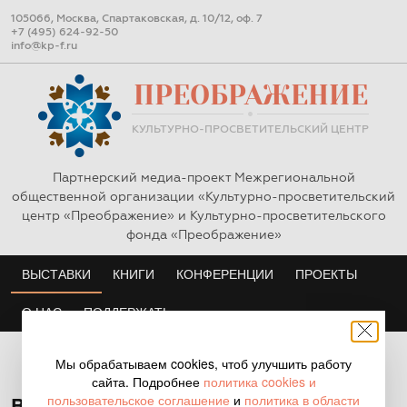
105066, Москва, Спартаковская, д. 10/12, оф. 7
+7 (495) 624-92-50
info@kp-f.ru
ПРЕОБРАЖЕНИЕ
КУЛЬТУРНО-ПРОСВЕТИТЕЛЬСКИЙ ЦЕНТР
Партнерский медиа-проект Межрегиональной
общественной организации «Культурно-просветительский
центр «Преображение» и Культурно-просветительского
фонда «Преображение»
ВЫСТАВКИ
ВЫСТАВКИ
КНИГИ
КНИГИ
КОНФЕРЕНЦИИ
КОНФЕРЕНЦИИ
ПРОЕКТЫ
ПРОЕКТЫ
О НАС
О НАС
ПОДДЕРЖАТЬ
ПОДДЕРЖАТЬ
Преображение
/
Выставки
Мы обрабатываем cookies, чтоб улучшить работу
сайта. Подробнее
политика cookies и
пользовательское соглашение
и
политика в области
Выставки