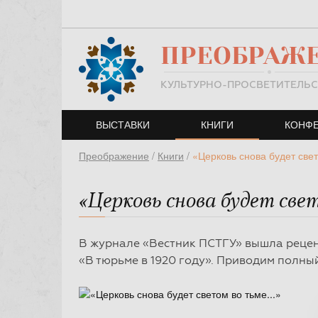
ПРЕОБРАЖ
КУЛЬТУРНО-ПРОСВЕТИТЕЛЬС
ВЫСТАВКИ
ВЫСТАВКИ
КНИГИ
КНИГИ
КОНФ
КОНФ
Преображение
/
Книги
/
«Церковь снова будет свет
«Церковь снова будет свет
В журнале «Вестник ПСТГУ» вышла реце
«В тюрьме в 1920 году». Приводим полный