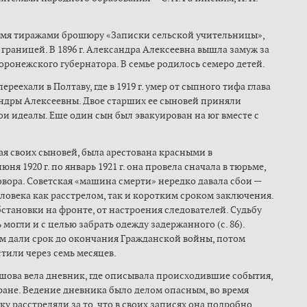
 двумя тиражами брошюру «Записки сельской учительницы»,
а границей. В 1896 г. Александра Алексеевна вышла замуж за
оронежского губернатора. В семье родилось семеро детей.
реехали в Полтаву, где в 1919 г. умер от сыпного тифа глава
сандры Алексеевны. Двое старших ее сыновей приняли
ои идеалы. Еще один сын был эвакуирован на юг вместе с
ая своих сыновей, была арестована красными в
я 1920 г. по январь 1921 г. она провела сначала в тюрьме,
овора. Советская «машина смерти» нередко давала сбои —
еловека как расстрелом, так и коротким сроком заключения.
бстановки на фронте, от настроения следователей. Судьбу
 могли и с целью забрать одежду задержанного (с. 86).
ем дали срок до окончания Гражданской войны, потом
стили через семь месяцев.
Ершова вела дневник, где описывала происходившие события,
ране. Ведение дневника было делом опасным, во время
у расстреляли за то, что в своих записях она подробно