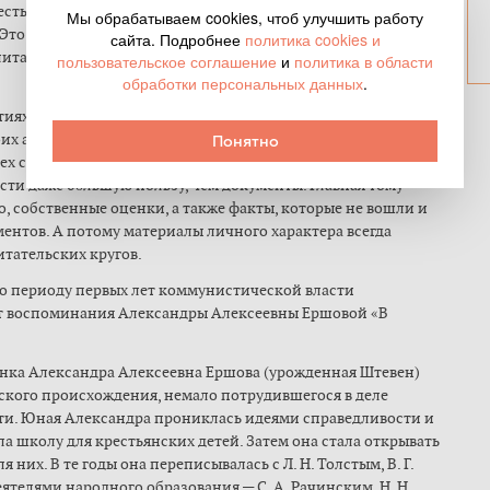
есть интересный памятник — четыре сомкнутые плиты,
Мы обрабатываем cookies, чтоб улучшить работу
 Это памятник правде. Смысл композиции такой — как ни
сайта. Подробнее
политика cookies и
итами, она все равно выйдет наружу и разрушит все, что
пользовательское соглашение
и
политика в области
обработки персональных данных
.
ях, всегда были востребованы, нужны они и сейчас, когда
их апологетов. Помимо исследований на эту тему весьма
Понятно
х событий. Такие свидетельства — мемуары, письма,
ти даже бо́льшую пользу, чем документы. Главная тому
о, собственные оценки, а также факты, которые не вошли и
ентов. А потому материалы личного характера всегда
тательских кругов.
о периоду первых лет коммунистической власти
т воспоминания Александры Алексеевны Ершовой «В
янка Александра Алексеевна Ершова (урожденная Штевен)
ского происхождения, немало потрудившегося в деле
сти. Юная Александра прониклась идеями справедливости и
а школу для крестьянских детей. Затем она стала открывать
 них. В те годы она переписывалась с Л. Н. Толстым, В. Г.
еятелями народного образования — С. А. Рачинским, Н. Н.