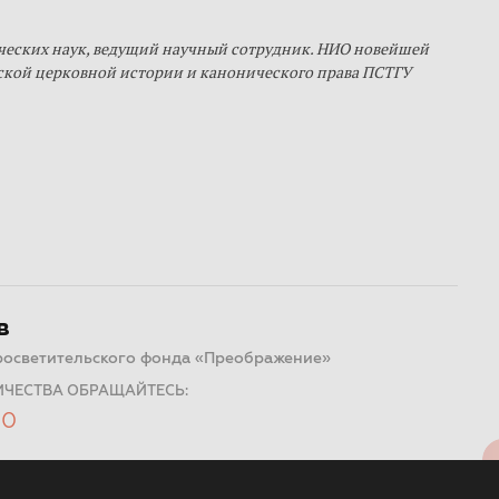
еских наук, ведущий научный сотрудник. НИО новейшей
ской церковной истории и канонического права ПСТГУ
в
росветительского фонда «Преображение»
ИЧЕСТВА ОБРАЩАЙТЕСЬ:
50