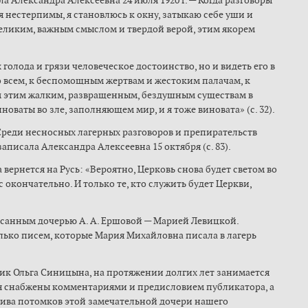
а Александра Алексеевна 24 июля 1920 г. — Когда разговоры
я нестерпимы, я становлюсь к окну, затыкаю себе уши и
еликим, важным смыслом и твердой верой, этим якорем
 голода и грязи человеческое достоинство, но и видеть его в
о всем, к беспомощным жертвам и жестоким палачам, к
 этим жалким, развращенным, бездушным существам в
иноваты во зле, заполняющем мир, и я тоже виновата» (с. 32).
«Среди несносных лагерных разговоров и препирательств
записала Александра Алексеевна 15 октября (c. 83).
 вернется на Русь: «Вероятно, Церковь снова будет светом во
с окончательно. И только те, кто служить будет Церкви,
нным дочерью А. А. Ершовой — Марией Левицкой.
ько писем, которые Мария Михайловна писала в лагерь
ик Ольга Синицына, на протяжении долгих лет занимается
ия снабжены комментариями и предисловием публикатора, а
ива потомков этой замечательной дочери нашего