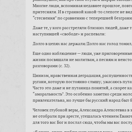
Многие люди, вспоминая недавнее прошлое, повто
притесняли. И в странной какой-то слепоте не в
“стеснения” по сравнению с теперешней безгранич
Даже те, у кого расстреляли близких людей, даже 
наступившей «свободе» и распевали:
Долго в цепях нас держали/Долго нас голод томил
Еще одно наблюдение — люди, уже приговоренные 
жизни посвящали не молитвам, а песням и неист
разговорами (c. 32).
Цинизм, нравственная деградация, распущенность
ругани, которую постоянно слышу; ужасаюсь путан
Часто это даже и не путаница понятий, а скорее 
“аморальность”. Это особенно заметно среди мол
привлекательна, но лучше бы русский народ был бы
Человек глубокой веры, Александра Алексеевна в 
не отобрали при аресте, утешалась чтением Еванге
для того вас Бог и послал сюда, чтобы мы вас посл