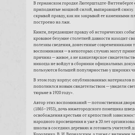
В германском городке Лютерштадте-Виттенберге 
приподнятые мощной силой, выпирающей снизу.
скрывай правду, как ни закрывай ее каменными пл
построено на лжи.
Книги, передающие правду об исторических событи
кровавое безумие столетней давности находит сво
полезны сведения, донесенные современниками те
воспоминания — в некоторых случаях могут принес
причина — живое, а не канцелярское свидетельств
никогда не войдут в сборники официальных докум
пользуются большей популярностью у широких чи
В этом году корпус опубликованных материалов п
пополнился новым свидетельством — увидели све
тюрьме в 1920 году».
Автор этих воспоминаний — потомственная двор
(1865–1933), дочь нижегородского помещика швед
освобождения крестьян от крепостной зависимо
народного просвещения и уже в 20 лет организовал
школы в соседних деревнях и готовить учителей для
Короленко, В. И. Вернадским, а также с видными д