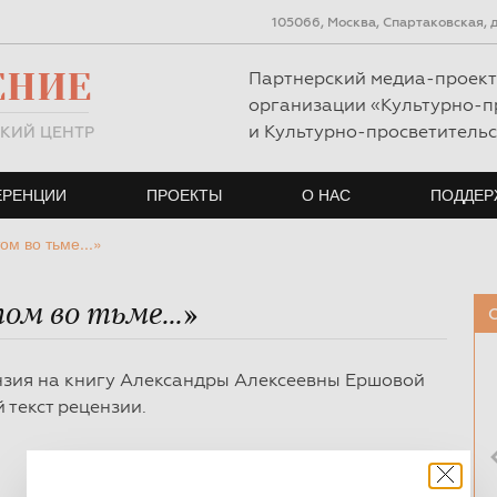
105066, Москва, Спартаковская, д.
ЕНИЕ
Партнерский медиа-проек
организации «Культурно-п
и Культурно-просветитель
КИЙ ЦЕНТР
ЕРЕНЦИИ
ЕРЕНЦИИ
ПРОЕКТЫ
ПРОЕКТЫ
О НАС
О НАС
ПОДДЕР
ПОДДЕР
ом во тьме...»
ом во тьме...»
нзия на книгу Александры Алексеевны Ершовой
 текст рецензии.