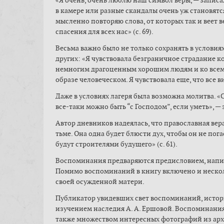
«Я очень, очень люблю наш символ веры, — записал
в камере или разные скандалы очень уж становятс
мысленно повторяю слова, от которых так и веет в
спасения для всех нас» (с. 69).
Весьма важно было не только сохранять в условиях
других: «Я чувствовала безграничное страдание к
немногим драгоценным хорошим людям и ко всем
образе человеческом. Я чувствовала еще, что все в
Даже в условиях лагеря была возможна молитва. 
все-таки можно быть “с Господом”, если уметь», — 
Автор дневников надеялась, что православная вера
тьме. Она одна будет блюсти дух, чтобы он не пога
будут строителями будущего» (с. 61).
Воспоминания предваряются предисловием, написа
Помимо воспоминаний в книгу включено и нескол
своей осужденной матери.
Публикатор увидевших свет воспоминаний, истор
изучением наследия А. А. Ершовой. Воспоминан
также множеством интересных фотографий из арх