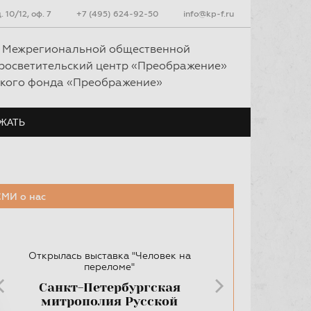
 10/12, оф. 7
+7 (495) 624-92-50
info@kp-f.ru
т Межрегиональной общественной
росветительский центр «Преображение»
ского фонда «Преображение»
ЖАТЬ
ЖАТЬ
СМИ о нас
Открылась выставка "Человек на
переломе"
Санкт-Петербургская
митрополия Русской