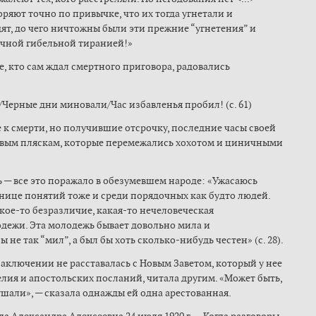
ряют точно по привычке, что их тогда угнетали и
идят, до чего ничтожны были эти прежние “угнетения” и
ной гибельной тиранией!»
те, кто сам ждал смертного приговора, радовались
/Черные дни миновали/Час избавленья пробил! (c. 61)
к смерти, но получившие отсрочку, последние часы своей
овым пляскам, которые перемежались хохотом и циничными
 — все это поражало в обезумевшем народе: «Ужасаюсь
ице понятий тоже и среди порядочных как будто людей.
какое-то безразличие, какая-то нечеловеческая
одежи. Эта молодежь бывает довольно мила и
 не так “мил”, а был бы хоть сколько-нибудь честен» (c. 28).
заключении не расставалась с Новым Заветом, который у нее
лия и апостольских посланий, читала другим. «Может быть,
ушали», — сказала однажды ей одна арестованная.