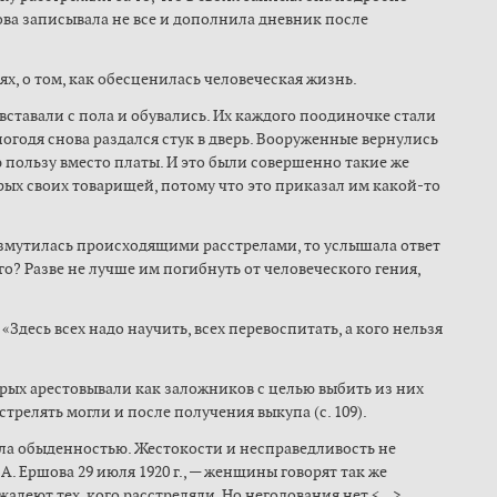
ршова записывала не все и дополнила дневник после
х, о том, как обесценилась человеческая жизнь.
вставали с пола и обувались. Их каждого поодиночке стали
погодя снова раздался стук в дверь. Вооруженные вернулись
 пользу вместо платы. И это были совершенно такие же
ых своих товарищей, потому что это приказал им какой-то
озмутилась происходящими расстрелами, то услышала ответ
го? Разве не лучше им погибнуть от человеческого гения,
Здесь всех надо научить, всех перевоспитать, а кого нельзя
рых арестовывали как заложников с целью выбить из них
стрелять могли и после получения выкупа (c. 109).
тала обыденностью. Жестокости и несправедливость не
А. Ершова 29 июля 1920 г., — женщины говорят так же
алеют тех, кого расстреляли. Но негодования нет <...>