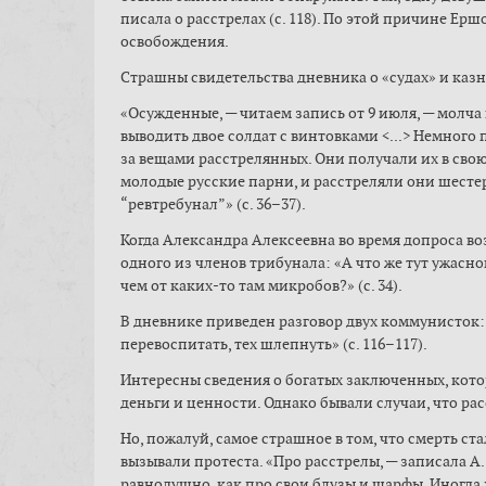
писала о расстрелах (с. 118). По этой причине Е
освобождения.
Страшны свидетельства дневника о «судах» и казня
«Осужденные, — читаем запись от 9 июля, — молча 
выводить двое солдат с винтовками <...> Немного 
за вещами расстрелянных. Они получали их в свою
молодые русские парни, и расстреляли они шестер
“ревтребунал”» (c. 36–37).
Когда Александра Алексеевна во время допроса в
одного из членов трибунала: «А что же тут ужасно
чем от каких-то там микробов?» (c. 34).
В дневнике приведен разговор двух коммунисток: «
перевоспитать, тех шлепнуть» (c. 116–117).
Интересны сведения о богатых заключенных, кото
деньги и ценности. Однако бывали случаи, что рас
Но, пожалуй, самое страшное в том, что смерть с
вызывали протеста. «Про расстрелы, — записала А. 
равнодушно, как про свои блузы и шарфы. Иногда ж