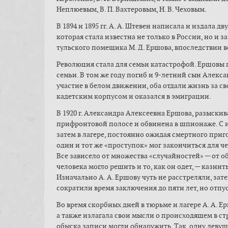
Неплюевым, В. П. Вахтеровым, Н. В. Чеховым.
В 1894 и 1895 гг. А. А. Штевен написала и издала
которая стала известна не только в России, но и з
тульского помещика М. Д. Ершова, впоследствии в
Революция стала для семьи катастрофой. Ершовы пе
семьи. В том же году погиб и 9-летний сын Алек
участие в белом движении, оба отдали жизнь за св
кадетским корпусом и оказался в эмиграции.
В 1920 г. Александра Алексеевна Ершова, разыскив
прифронтовой полосе и обвинена в шпионаже. С июн
затем в лагере, постоянно ожидая смертного приг
один и тот же «проступок» мог закончиться для ч
Все зависело от множества «случайностей» — от о
человека могло решить и то, как он одет, — казнить
Изначально А. А. Ершову чуть не расстреляли, зат
сократили время заключения до пяти лет, но отпу
Во время скорбных дней в тюрьме и лагере А. А. 
а также излагала свои мысли о происходящем в ст
обыска записи могли обнаружить. Так, одну девушк