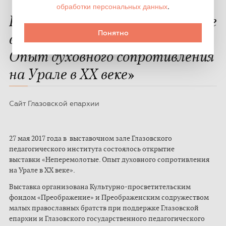
обработки персональных данных
.
В Глазове состоялось открытие
Понятно
выставки «Неперемолотые.
Опыт духовного сопротивления
на Урале в ХХ веке»
Сайт Глазовской епархии
27 мая 2017 года в выставочном зале Глазовского
педагогического института состоялось открытие
выставки «Неперемолотые. Опыт духовного сопротивления
на Урале в ХХ веке».
Выставка организована Культурно-просветительским
фондом «Преображение» и Преображенским содружеством
малых православных братств при поддержке Глазовской
епархии и Глазовского государственного педагогического