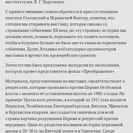
института им. В. Г. Короленко.
С приветственным словом обратился к присутствующим
епископ Глазовский и Игринский Виктор, отметив, что
сегодня мы открываем выставку, которая связана со
страшными событиями XX века, но эту страницу истории мы
должны знать, помнить, передавать эту память потомкам,
чтобы в будущем больше не было места таким историческим
событиям. Далее, Владыка поблагодарил организаторов
выставки и вручил им Архиерейские грамоты.
Затем гостям была предложена экскурсия по экспозиции,
которую провел представитель фонда «Преображение».
Материалы, представленные на выставке, свидетельствуют о
репрессиях, которые проводила против Церкви безбожная
власть с момента ее установления вплоть до 1980-х годов. На
примере Уральского региона, в который до 1917 года входили
Пермская, Челябинская, Екатеринбургская, Вятская, Уфимская
и Курганская епархии, воссоздается типичная для всей
страны картина разрушения Церкви и репрессий против
верующих. Один из разделов посвящен истории церковной
жизни в 20–30 гг. на Вятской земле и в Удмуртии. Среди