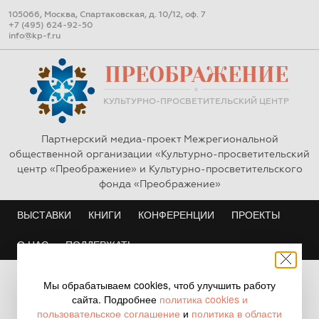
105066, Москва, Спартаковская, д. 10/12, оф. 7
+7 (495) 624-92-50
info@kp-f.ru
ПРЕОБРАЖЕНИЕ
КУЛЬТУРНО-ПРОСВЕТИТЕЛЬСКИЙ ЦЕНТР
Партнерский медиа-проект Межрегиональной
общественной организации «Культурно-просветительский
центр «Преображение» и Культурно-просветительского
фонда «Преображение»
ВЫСТАВКИ
ВЫСТАВКИ
КНИГИ
КНИГИ
КОНФЕРЕНЦИИ
КОНФЕРЕНЦИИ
ПРОЕКТЫ
ПРОЕКТЫ
О НАС
О НАС
ПОДДЕРЖАТЬ
ПОДДЕРЖАТЬ
Преображение
/
В Глазове состоялось открытие выставки
Мы обрабатываем cookies, чтоб улучшить работу
«Неперемолотые. Опыт духовного сопротивления на Урале
сайта. Подробнее
политика cookies и
в ХХ ...
пользовательское соглашение
и
политика в области